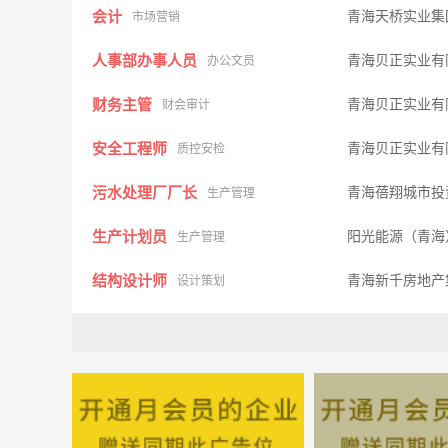
会计
青海天桥实业集
市场营销
人事部办事人员
青海贝正实业有
办公文员
财务主管
青海贝正实业有
财会审计
安全工程师
青海贝正实业有
质控安检
污水处理厂厂长
青海蓓翔城市投
生产管理
生产计划员
阳光能源（青海
生产管理
结构设计师
青海新千房地
设计策划
招标员
青海新昊电子科
其他类型
人力资源主管
青海北捷新材料
行政人事
土建工程师
青海新千房地
建筑房产