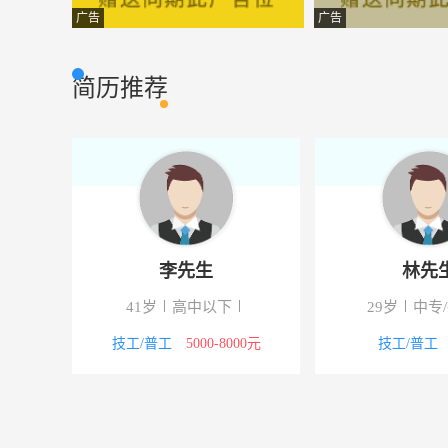
客户关系主管
青海申基置业有
客户服务
广告
广告
财务经理
青海稀宝玉石有
财会审计
简历推荐
车间主任
青海稀宝玉石有
生产管理
财务副主任
青海聚能钛业股
财会审计
技术员
中房集团西宁振
其他类型
设计经理
恒泰集团西宁置
设计策划
李先生
林先
会计专员
西藏中健药业有
财会审计
41岁
高中以下
29岁
中专
后勤专员
青海维和电梯有
办公文员
00元
技工/普工
5000-8000元
技工/普工