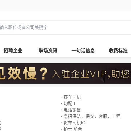
招聘企业
职场资讯
一句话信息
收费标准
· 客车司机
· 切配工
· 电话销售
· 急招保洁，保安，客服，工程
名
· 货车司机b2
名
· 护士 前台