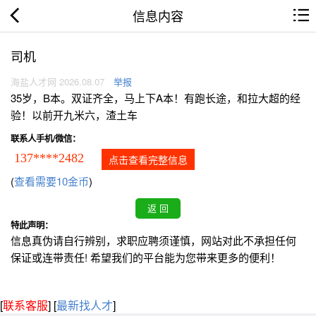
信息内容
司机
海盐人才网 2026.08.07
举报
35岁，B本。双证齐全，马上下A本！有跑长途，和拉大超的经
验！以前开九米六，渣土车
联系人手机/微信：
137****2482
点击查看完整信息
(
查看需要10金币
)
特此声明：
信息真伪请自行辨别，求职应聘须谨慎，网站对此不承担任何
保证或连带责任! 希望我们的平台能为您带来更多的便利！
[
联系客服
]
[
最新找人才
]