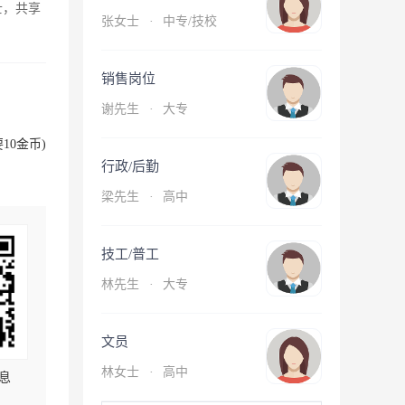
士，共享
张女士
·
中专/技校
销售岗位
谢先生
·
大专
10金币)
行政/后勤
梁先生
·
高中
技工/普工
林先生
·
大专
文员
林女士
·
高中
息