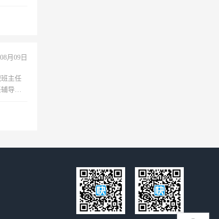
08月09日
职班主任
任辅导教
工作