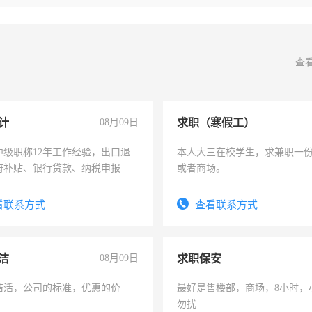
查
计
08月09日
求职（寒假工）
中级职称12年工作经验，出口退
本人大三在校学生，求兼职一
府补贴、银行贷款、纳税申报、
或者商场。
公司策划，设建新账，理乱账业
务咨询等业务。欲求兼职会计工
看联系方式
查看联系方式
洁
08月09日
求职保安
洁活，公司的标准，优惠的价
最好是售楼部，商场，8小时，
勿扰