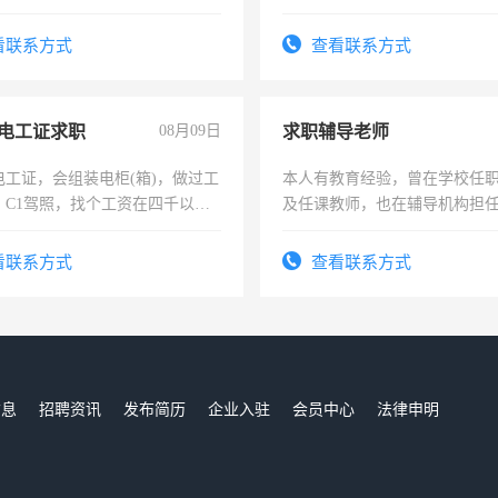
看联系方式
查看联系方式
电工证求职
08月09日
求职辅导老师
电工证，会组装电柜(箱)，做过工
本人有教育经验，曾在学校任
；C1驾照，找个工资在四千以
及任课教师，也在辅导机构担
强县以外需要有住宿，保险勿扰
师，求周一至周五辅导老师的
看联系方式
查看联系方式
信息
招聘资讯
发布简历
企业入驻
会员中心
法律申明
们