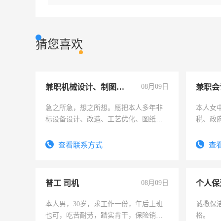
猜您喜欢
兼职机械设计、制图、设备改造
08月09日
兼职会
急之所急，想之所想。愿把本人多年非
本人女
标设备设计、改造、工艺优化、图纸制
税、政
作和分解的经验与您分享。 真诚合作，
为各类
结识有识之士，共享未来。
务，财
查看联系方式
查
作
普工 司机
08月09日
个人保
本人男，30岁，求工作一份，年后上班
诚揽保
也可，吃苦耐劳，踏实肯干，保险销售
格。