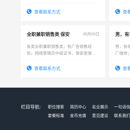
勿扰
查看联系方式
查
全职兼职销售类 保安
08月09日
男，有
各类全职兼职销售类，有广告销售经
男，有
验，网络管理员中级证书，保安类保安
厂维修
队长，形象岗或幼儿园保安，维修水电
上，枣
有高低压电工证和十几年工作经验
电话
查看联系方式
查
栏目导航:
职位搜索
简历中心
名企展示
一句话
套餐标准
金币充值
意见建议
联系我